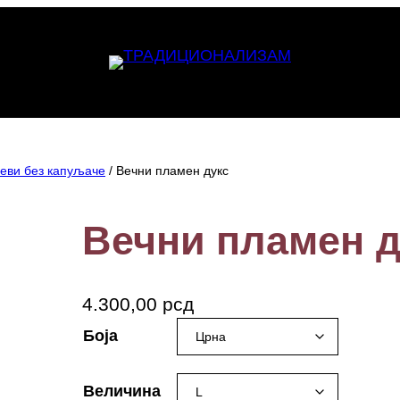
севи без капуљаче
/ Вечни пламен дукс
Вечни пламен д
4.300,00
рсд
Боја
Величина