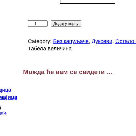
В
Додај у корпу
е
ч
Category:
Без капуљаче
, 
Дуксеви
, 
Остало 
н
Табела величина
и
п
л
Можда ће вам се свидети …
а
м
е
н
мајица
д
д
у
ије
к
с
к