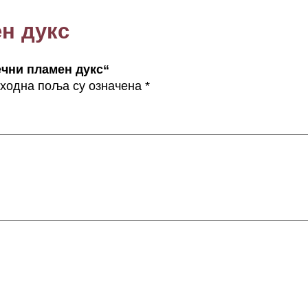
о
ен дукс
л
и
ч
ечни пламен дукс“
и
ходна поља су означена
*
н
а