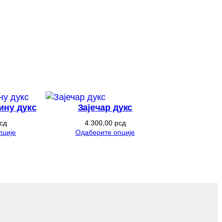
ину дукс
Зајечар дукс
сд
4.300,00
рсд
пције
Одаберите опције