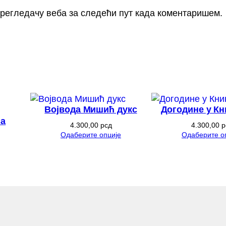
 прегледачу веба за следећи пут када коментаришем.
Војвода Мишић дукс
Догодине у Кн
са
4.300,00
рсд
4.300,00
р
Одаберите опције
Одаберите о