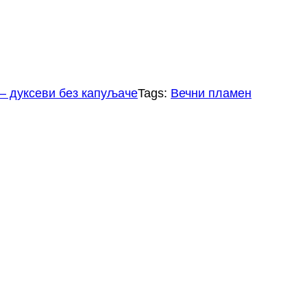
– дуксеви без капуљаче
Tags:
Вечни пламен