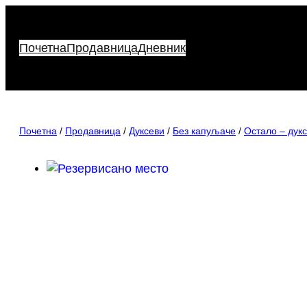
Скочи
на
садржај
Почетна
Продавница
Дневник
Почетна
/
Продавница
/
Дуксеви
/
Без капуљаче
/
Остало – дук