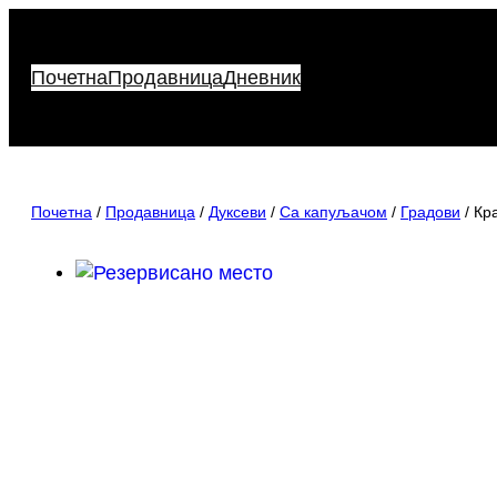
Скочи
на
садржај
Почетна
Продавница
Дневник
Почетна
/
Продавница
/
Дуксеви
/
Са капуљачом
/
Градови
/ Кр