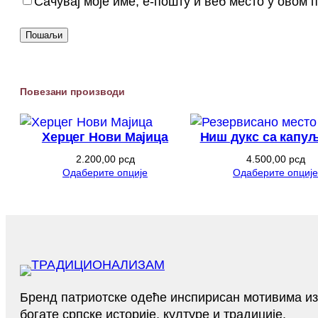
Сачувај моје име, е-пошту и веб место у овом
Повезани производи
Херцег Нови Мајица
Ниш дукс са капу
2.200,00
рсд
4.500,00
рсд
Одаберите опције
Одаберите опције
Бренд патриотске одеће инспирисан мотивима из
богате српске историје, културе и традиције.