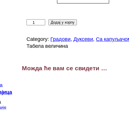
К
Додај у корпу
р
а
Category:
Градови
, 
Дуксеви
, 
Са капуљачо
г
Табела величина
у
ј
е
Можда ће вам се свидети …
в
а
ц
д
ајица
у
д
к
ије
с
с
а