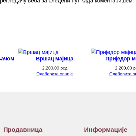
 прегледачу веба за следећи пут када коментаришем.
љачом
Вршац мајица
Приједор м
2.200,00
рсд
2.200,00
р
Одаберите опције
Одаберите о
Продавница
Информације