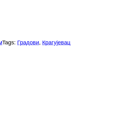
м
Tags:
Градови
, 
Крагујевац