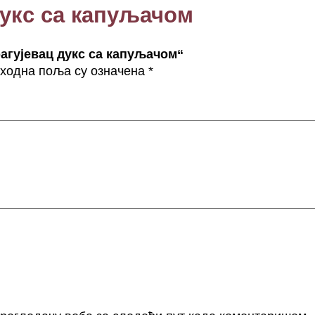
 дукс са капуљачом
к
а
п
рагујевац дукс са капуљачом“
у
ходна поља су означена
*
љ
а
ч
о
м
к
о
л
и
ч
и
н
а