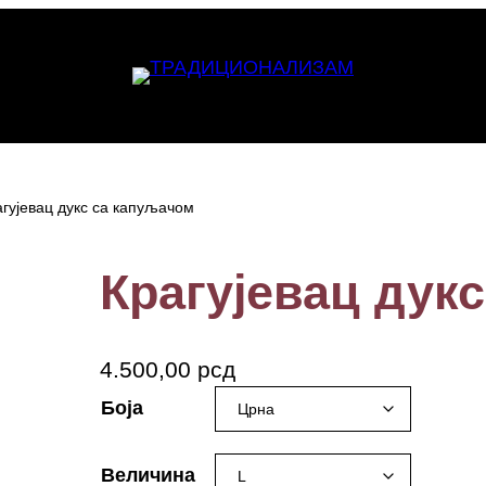
агујевац дукс са капуљачом
Крагујевац дук
4.500,00
рсд
Боја
Величина