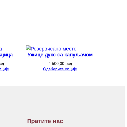
ајица
Ужице дукс са капуљачом
сд
4.500,00
рсд
пције
Одаберите опције
Пратите нас