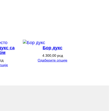
дукс са
Бoр дукс
ом
4.300,00
рсд
сд
Одаберите опције
пције