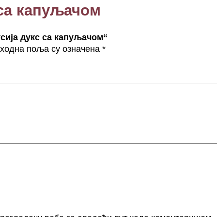
 са капуљачом
љ
а
ч
усија дукс са капуљачом“
о
ходна поља су означена
*
м
к
о
л
и
ч
и
н
а