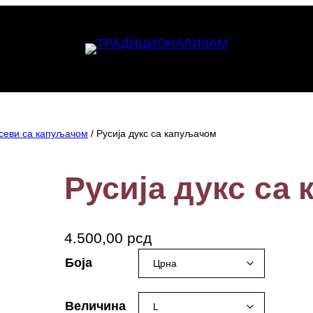
ксеви са капуљачом
/ Русија дукс са капуљачом
Русија дукс са
4.500,00
рсд
Боја
Величина