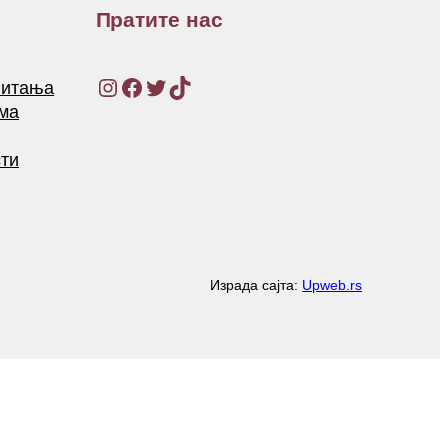
Пратите нас
Instagram
Facebook
Twitter
TikTok
питања
ма
ти
Израда сајта:
Upweb.rs