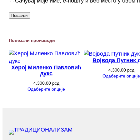
Сачувај моје име, е-пошту и веб место у овом
Повезани производи
Војвода Путник 
Херој Миленко Павловић
4.300,00
рсд
дукс
Одаберите опције
4.300,00
рсд
Одаберите опције