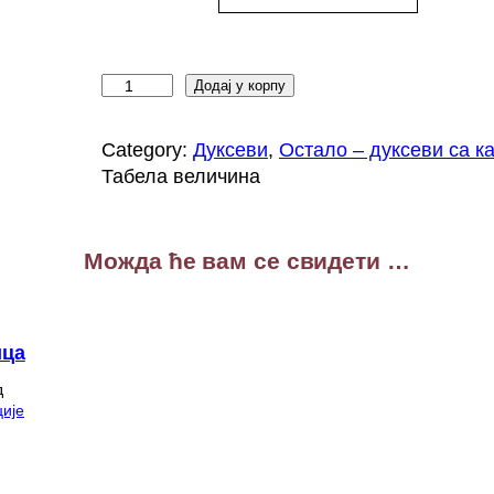
Р
Додај у корпу
у
с
Category:
Дуксеви
, 
Остало – дуксеви са 
и
Табела величина
ј
а
д
Можда ће вам се свидети …
у
к
с
с
ица
а
д
к
ије
а
п
у