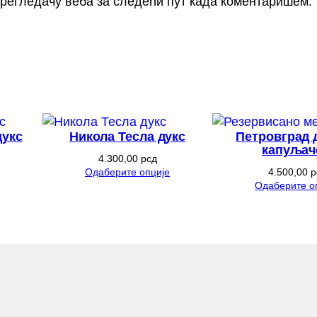
 прегледачу веба за следећи пут када коментаришем.
дукс
Никола Тесла дукс
Петровград 
капуљач
4.300,00
рсд
Одаберите опције
4.500,00
р
Одаберите о