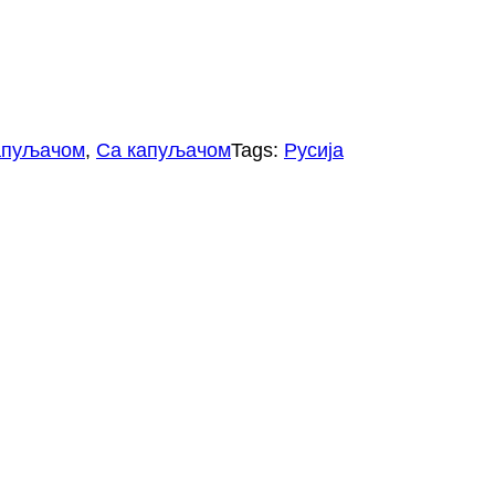
капуљачом
, 
Са капуљачом
Tags:
Русија