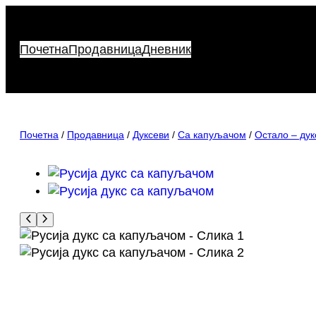
Скочи
на
садржај
Почетна
Продавница
Дневник
Почетна
/
Продавница
/
Дуксеви
/
Са капуљачом
/
Остало – ду