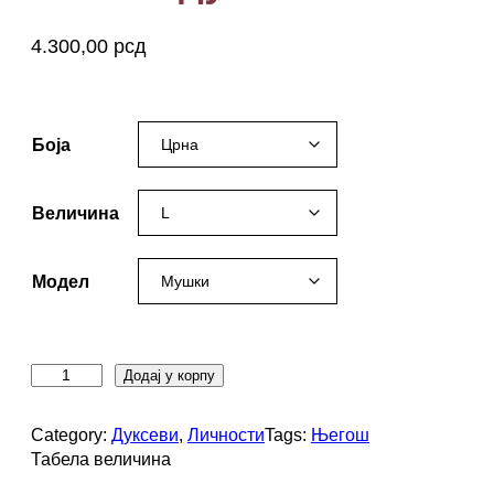
4.300,00
рсд
Његош, njegos, njegoš
Боја
Величина
Модел
Њ
Додај у корпу
е
г
Category:
Дуксеви
, 
Личности
Tags:
Његош
о
Табела величина
ш