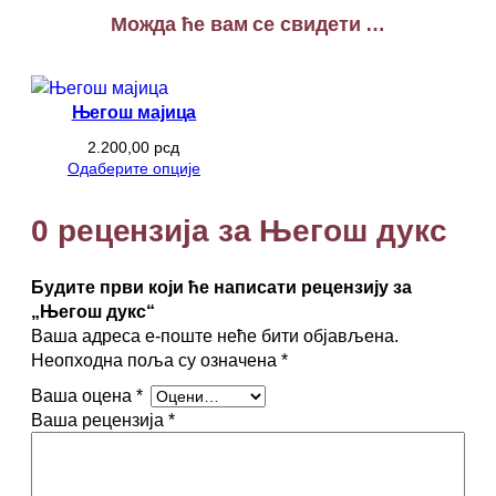
д
Можда ће вам се свидети …
у
к
с
к
Његош мајица
о
л
2.200,00
рсд
Одаберите опције
и
ч
и
0 рецензија за Његош дукс
н
а
Будите први који ће написати рецензију за
„Његош дукс“
Ваша адреса е-поште неће бити објављена.
Неопходна поља су означена
*
Ваша оцена
*
Ваша рецензија
*