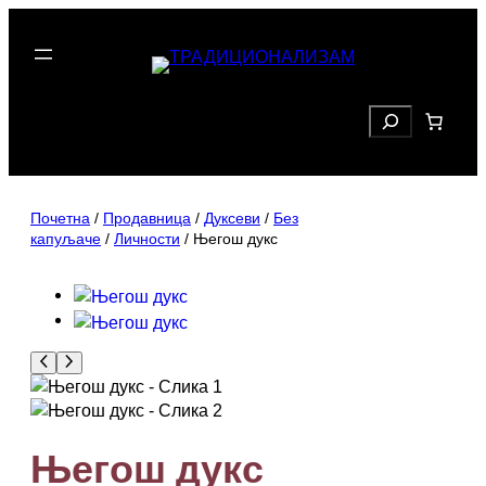
Скочи
на
садржај
Search
Почетна
/
Продавница
/
Дуксеви
/
Без
капуљаче
/
Личности
/ Његош дукс
Његош дукс