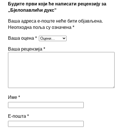
ћ
Будите први који ће написати рецензију за
и
„Бјелопавлићи дукс“
д
у
Ваша адреса е-поште неће бити објављена.
к
Неопходна поља су означена
*
с
Ваша оцена
*
к
о
Ваша рецензија
*
л
и
ч
и
н
а
Име
*
Е-пошта
*