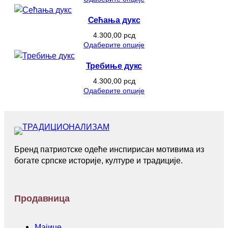
Сећања дукс
4.300,00
рсд
Одаберите опције
Требиње дукс
4.300,00
рсд
Одаберите опције
Бренд патриотске одеће инспирисан мотивима из
богате српске историје, културе и традиције.
Продавница
Мајице