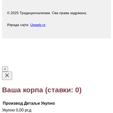
t
e
t
T
a
b
t
o
© 2025 Традиционализам. Сва права задржана.
g
o
e
k
r
o
r
a
k
Израда сајта:
Upweb.rs
m
×
Ваша корпа
(ставки: 0)
Производ
Детаљи
Укупно
Укупно
0,00 рсд