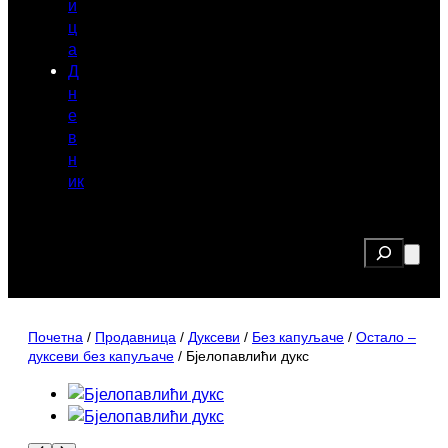
и
ц
а
Д
н
е
в
н
ик
Search
Почетна
/
Продавница
/
Дуксеви
/
Без капуљаче
/
Остало –
дуксеви без капуљаче
/ Бјелопавлићи дукс