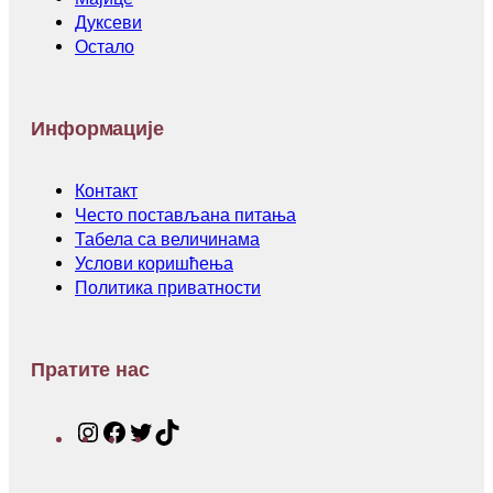
Дуксеви
Остало
Информације
Контакт
Често постављана питања
Табела са величинама
Услови коришћења
Политика приватности
Пратите нас
I
F
T
T
n
a
w
i
s
c
i
k