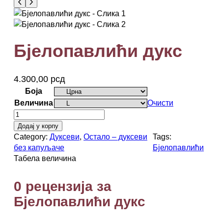
Бјелопавлићи дукс
4.300,00
рсд
Боја
Величина
Очисти
Б
ј
Додај у корпу
е
Category:
Дуксеви
, 
Остало – дуксеви
Tags:
л
без капуљаче
Бјелопавлићи
о
Табела величина
п
а
0 рецензија за
в
Бјелопавлићи дукс
л
и