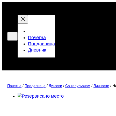
Скочи
на
садржај
Почетна
Продавница
Дневник
Почетна
/
Продавница
/
Дуксеви
/
Са капуљачом
/
Личности
/ Н