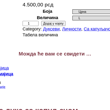
4.500,00
рсд
Боја
Величина
Н
Додај у корпу
Category:
Дуксеви
, 
Личности
, 
Са капуљач
и
Табела величина
к
о
л
а
Можда ће вам се свидети …
Т
е
с
мајица
л
д
а
ије
д
у
к
с