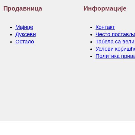
Продавница
Информације
Мајице
Контакт
Дуксеви
Често постављ
Остало
Табела са вел
Услови кориш
Политика прив