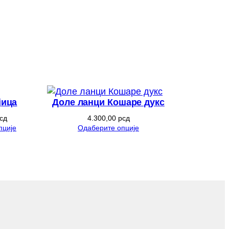
јица
Доле ланци Кошаре дукс
сд
4.300,00
рсд
пције
Одаберите опције