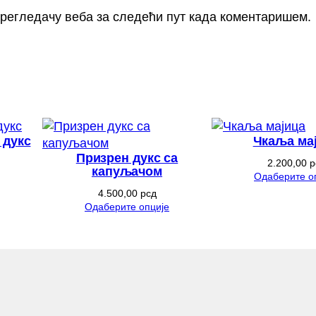
 прегледачу веба за следећи пут када коментаришем.
 дукс
Чкаља ма
Призрен дукс са
2.200,00
р
капуљачом
Одаберите о
4.500,00
рсд
Одаберите опције