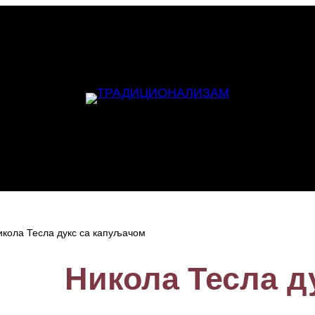
икола Тесла дукс са капуљачом
Никола Тесла д