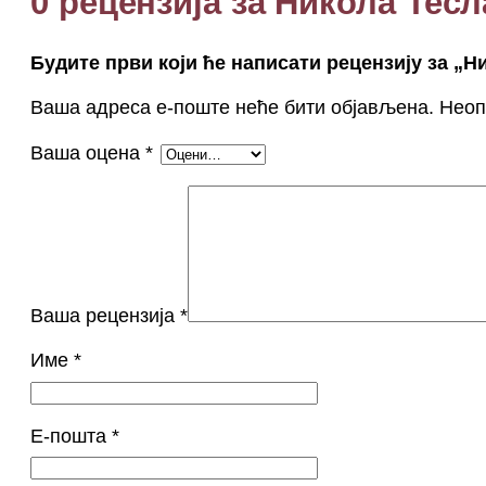
0 рецензија за Никола Тес
Будите први који ће написати рецензију за „Н
Ваша адреса е-поште неће бити објављена.
Неоп
Ваша оцена
*
Ваша рецензија
*
Име
*
Е-пошта
*