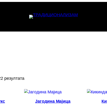
22 резултата
укс
Јагодина Мајица
Ки