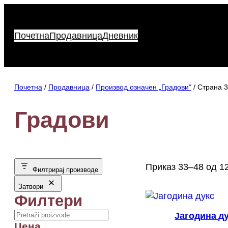
Скочи
на
садржај
Почетна
Продавница
Дневник
Почетна
/
Продавница
/
Производ oзначен „Градови“
/ Страна 3
Градови
Приказ 33–48 од 1
Филтрирај производе
Затвори
Филтери
Search
Јагодина д
Цена