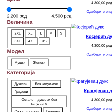
4.300,00
рсд
Одаберите опц
2.200 рсд
4.500 рсд
Величина
Величина
2XL
XL
L
M
S
Косјерић д
3XL
4XL
XS
4.300,00
рсд
Модел
Одаберите опц
Модел
Мушки
Женски
Категорија
Категорија
Дуксеви
Без капуљаче
Крагујевац 
Градови
Остало – дуксеви без
4.300,00
рсд
капуљаче
Одаберите опц
Са капуљачом
Градови