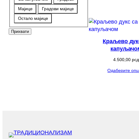
Мајице
Градови мајице
Остало мајице
Прихвати
Краљево дук
капуљачо
4.500,00
рсд
Одаберите опц