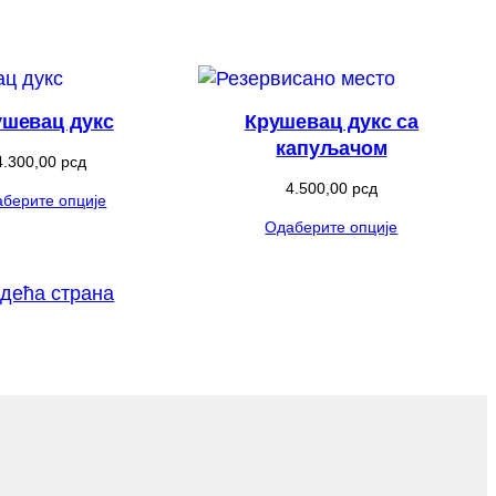
ушевац дукс
Крушевац дукс са
капуљачом
4.300,00
рсд
4.500,00
рсд
берите опције
Одаберите опције
дећа страна