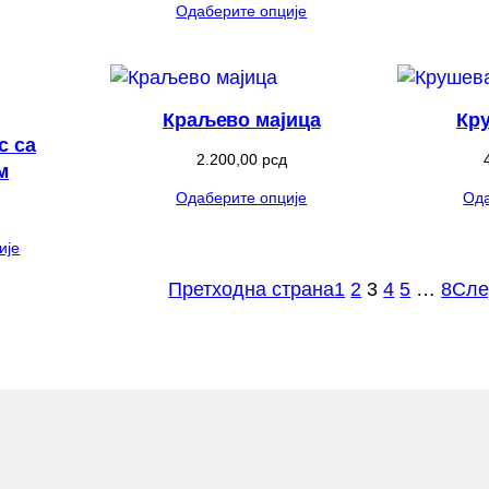
Одаберите опције
Краљево мајица
Кр
с са
2.200,00
рсд
м
Одаберите опције
Ода
ије
Претходна страна
1
2
3
4
5
…
8
Сле