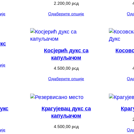
2.200,00
рсд
ије
Одаберите опције
Ода
укс
Косјерић дукс са
Косовс
капуљачом
ије
4.500,00
рсд
Одаберите опције
Ода
дукс
Крагујевац дукс са
Краг
капуљачом
4.500,00
рсд
ије
Ода