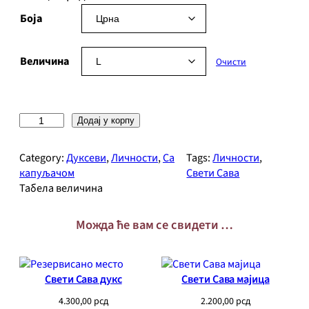
Боја
Величина
Очисти
С
Додај у корпу
в
е
Category:
Дуксеви
, 
Личности
, 
Са
Tags:
Личности
, 
т
капуљачом
Свети Сава
и
Табела величина
С
а
Можда ће вам се свидети …
в
а
д
у
Свети Сава дукс
Свети Сава мајица
к
с
4.300,00
рсд
2.200,00
рсд