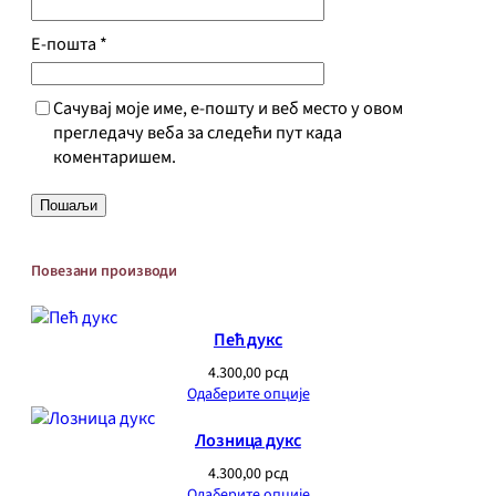
Е-пошта
*
Сачувај моје име, е-пошту и веб место у овом
прегледачу веба за следећи пут када
коментаришем.
Повезани производи
Пећ дукс
4.300,00
рсд
Одаберите опције
Лозница дукс
4.300,00
рсд
Одаберите опције