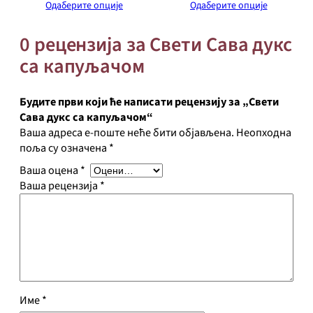
Одаберите опције
Одаберите опције
с
а
0 рецензија за Свети Сава дукс
к
а
са капуљачом
п
у
љ
Будите први који ће написати рецензију за „Свети
а
Сава дукс са капуљачом“
ч
Ваша адреса е-поште неће бити објављена.
Неопходна
о
поља су означена
*
м
Ваша оцена
*
к
Ваша рецензија
*
о
л
и
ч
и
н
а
Име
*