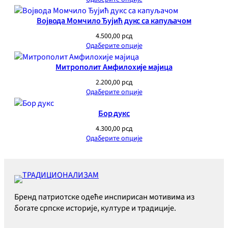
Војвода Момчило Ђујић дукс са капуљачом
4.500,00
рсд
Одаберите опције
Митрополит Амфилохије мајица
2.200,00
рсд
Одаберите опције
Бoр дукс
4.300,00
рсд
Одаберите опције
Бренд патриотске одеће инспирисан мотивима из
богате српске историје, културе и традиције.