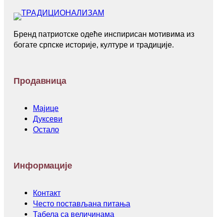
Бренд патриотске одеће инспирисан мотивима из
богате српске историје, културе и традиције.
Продавница
Мајице
Дуксеви
Остало
Информације
Контакт
Често постављана питања
Табела са величинама