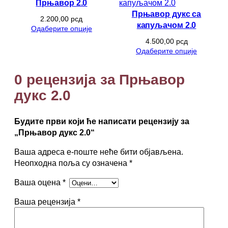
с
Прњавор 2.0
2
Прњавор дукс са
2.200,00
рсд
.
капуљачом 2.0
Одаберите опције
0
4.500,00
рсд
к
Одаберите опције
о
л
0 рецензија за Прњавор
и
ч
дукс 2.0
и
н
Будите први који ће написати рецензију за
а
„Прњавор дукс 2.0“
Ваша адреса е-поште неће бити објављена.
Неопходна поља су означена
*
Ваша оцена
*
Ваша рецензија
*