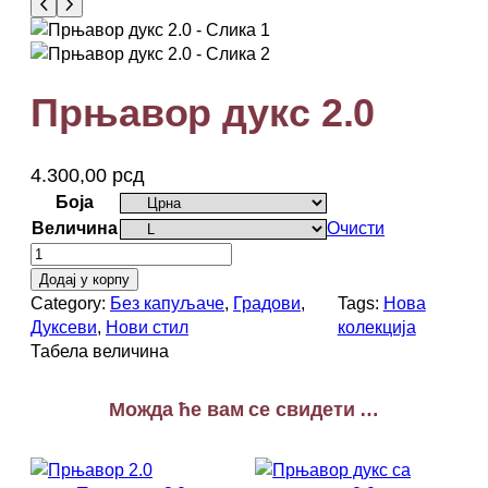
Прњавор дукс 2.0
4.300,00
рсд
Боја
Величина
Очисти
П
р
Додај у корпу
њ
Category:
Без капуљаче
, 
Градови
, 
Tags:
Нова
а
Дуксеви
, 
Нови стил
колекција
в
Табела величина
о
р
Можда ће вам се свидети …
д
у
к