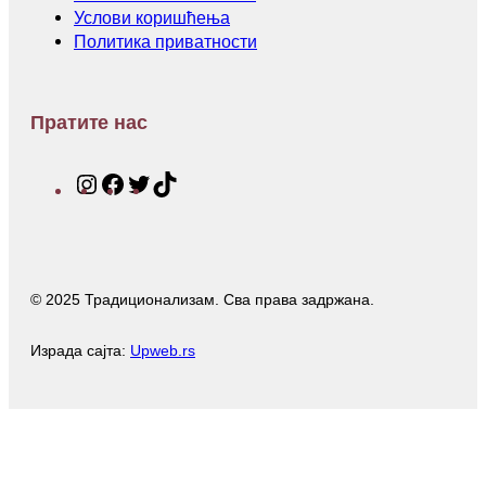
Услови коришћења
Политика приватности
Пратите нас
I
F
T
T
n
a
w
i
s
c
i
k
t
e
t
T
a
b
t
o
© 2025 Традиционализам. Сва права задржана.
g
o
e
k
r
o
r
a
k
Израда сајта:
Upweb.rs
m