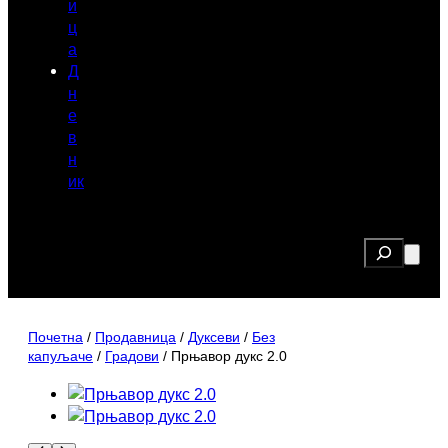
и
ц
а
Д
н
е
в
н
ик
Search
Почетна
/
Продавница
/
Дуксеви
/
Без
капуљаче
/
Градови
/ Прњавор дукс 2.0