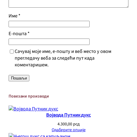
и
н
Име
*
а
Е-пошта
*
Сачувај моје име, е-пошту и веб место у овом
прегледачу веба за следећи пут када
коментаришем.
Повезани производи
Војвода Путник дукс
4.300,00
рсд
Одаберите опције