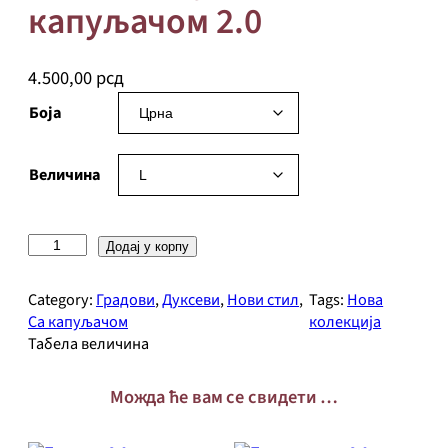
капуљачом 2.0
4.500,00
рсд
Боја
Величина
П
Додај у корпу
р
и
Category:
Градови
, 
Дуксеви
, 
Нови стил
, 
Tags:
Нова
з
Са капуљачом
колекција
р
Табела величина
е
н
Можда ће вам се свидети …
д
у
к