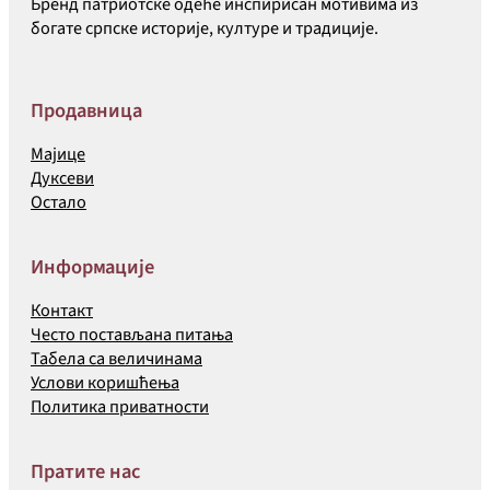
Бренд патриотске одеће инспирисан мотивима из
богате српске историје, културе и традиције.
Продавница
Мајице
Дуксеви
Остало
Информације
Контакт
Често постављана питања
Табела са величинама
Услови коришћења
Политика приватности
Пратите нас