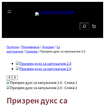
Скочи
на
садржај
Search
Почетна
/
Продавница
/
Дуксеви
/
Са
капуљачом
/
Градови
/ Призрен дукс са капуљачом 2.0
Призрен дукс са