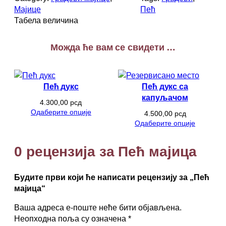
м
Мајице
Пећ
а
Табела величина
ј
и
Можда ће вам се свидети …
ц
а
к
о
Пећ дукс
Пећ дукс са
л
капуљачом
4.300,00
рсд
и
Одаберите опције
4.500,00
рсд
ч
Одаберите опције
и
н
0 рецензија за Пећ мајица
а
Будите први који ће написати рецензију за „Пећ
мајица“
Ваша адреса е-поште неће бити објављена.
Неопходна поља су означена
*