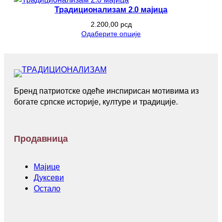
Традиционализам 2.0 мајица
2.200,00
рсд
Одаберите опције
Бренд патриотске одеће инспирисан мотивима из
богате српске историје, културе и традиције.
Продавница
Мајице
Дуксеви
Остало