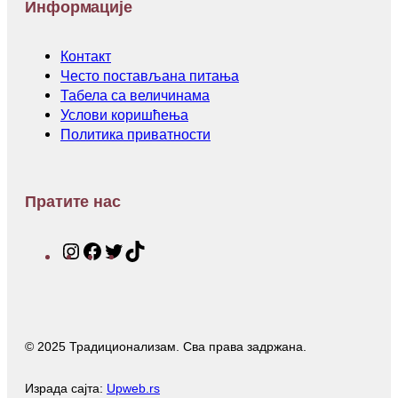
Информације
Контакт
Често постављана питања
Табела са величинама
Услови коришћења
Политика приватности
Пратите нас
I
F
T
T
n
a
w
i
s
c
i
k
t
e
t
T
a
b
t
o
© 2025 Традиционализам. Сва права задржана.
g
o
e
k
r
o
r
a
k
Израда сајта:
Upweb.rs