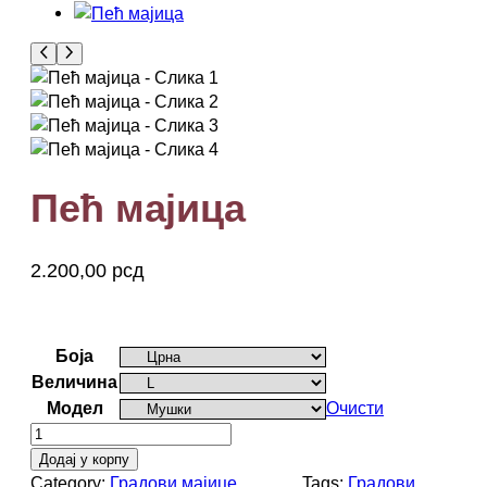
Пећ мајица
2.200,00
рсд
pec, peć
Боја
Величина
Модел
Очисти
П
е
Додај у корпу
ћ
Category:
Градови мајице
, 
Tags:
Градови
, 