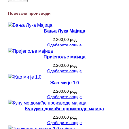
Повезани производи
Бања Лука Мајица
2.200,00
рсд
Одаберите опције
Пријепоље мајица
2.200,00
рсд
Одаберите опције
Жао ми је 1.0
2.200,00
рсд
Одаберите опције
Купујмо домаће производе мајица
2.200,00
рсд
Одаберите опције