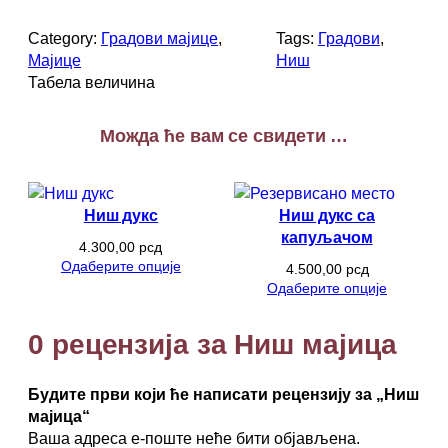
и
ш
Category:
Градови мајице
, 
Tags:
Градови
, 
м
Мајице
Ниш
а
Табела величина
ј
и
Можда ће вам се свидети …
ц
а
к
о
Ниш дукс
Ниш дукс са
л
капуљачом
и
4.300,00
рсд
Одаберите опције
ч
4.500,00
рсд
Одаберите опције
и
н
а
0 рецензија за Ниш мајица
Будите први који ће написати рецензију за „Ниш
мајица“
Ваша адреса е-поште неће бити објављена.