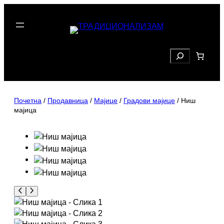
Скочи
на
садржај
Search
Почетна
/
Продавница
/
Мајице
/
Градови мајице
/ Ниш
мајица