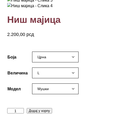
Ниш мајица
2.200,00
рсд
nis, niš
Боја
Величина
Модел
Н
Додај у корпу