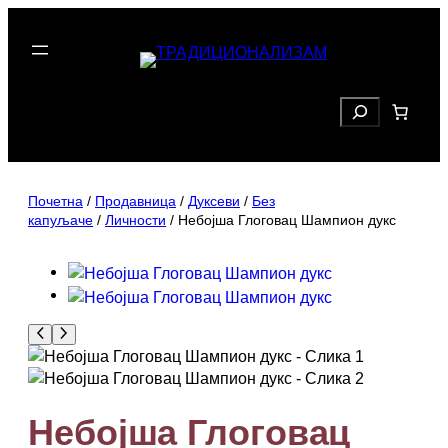
Скочи
на
садржај
Search
Почетна
/
Продавница
/
Дуксеви
/
Без
капуљаче
/
Личности
/ Небојша Глоговац Шампион дукс
Небојша Глоговац