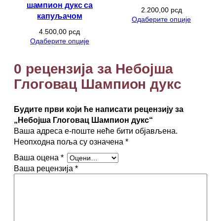
а
шампион дукс са
2.200,00
рсд
ц
капуљачом
Одаберите опције
Ш
4.500,00
рсд
а
Одаберите опције
м
п
0 рецензија за Небојша
и
о
Глоговац Шампион дукс
н
д
у
Будите први који ће написати рецензију за
к
„Небојша Глоговац Шампион дукс“
с
Ваша адреса е-поште неће бити објављена.
к
Неопходна поља су означена
*
о
Ваша оцена
*
л
Ваша рецензија
*
и
ч
и
н
а