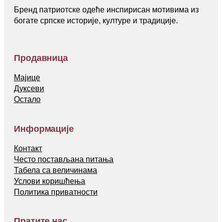
Бренд патриотске одеће инспирисан мотивима из
богате српске историје, културе и традиције.
Продавница
Мајице
Дуксеви
Остало
Информације
Контакт
Често постављана питања
Табела са величинама
Услови коришћења
Политика приватности
Пратите нас