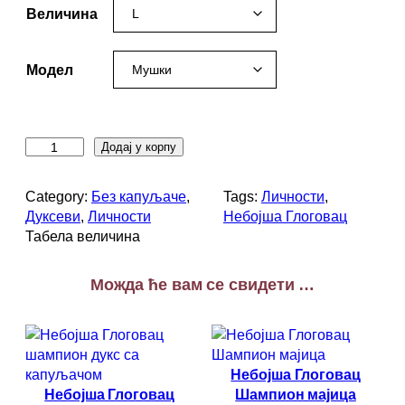
Величина
Модел
Н
Додај у корпу
е
б
Category:
Без капуљаче
, 
Tags:
Личности
, 
о
Дуксеви
, 
Личности
Небојша Глоговац
ј
Табела величина
ш
а
Можда ће вам се свидети …
Г
л
о
г
о
Небојша Глоговац
в
Небојша Глоговац
Шампион мајица