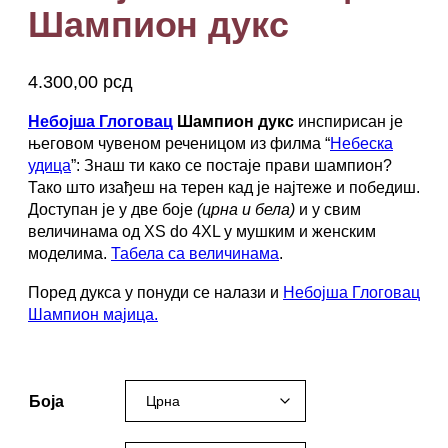
Шампион дукс
4.300,00
рсд
Небојша Глоговац
Шампион дукс
инспирисан је
његовом чувеном реченицом из филма “
Небеска
удица
”: Знаш ти како се постаје прави шампион?
Тако што изађеш на терен кад је најтеже и победиш.
Доступан је у две боје
(црна и бела)
и у свим
величинама од XS do 4XL у мушким и женским
моделима.
Табела са величинама
.
Поред дукса у понуди се налази и
Небојша Глоговац
Шампион мајица.
nebojsa glogovac sampion šampion,
Боја