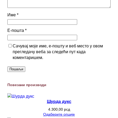
Име
*
Е-пошта
*
Сачувај моје име, е-пошту и веб место у овом
прегледачу веба за следећи пут када
коментаришем.
Повезани производи
Шурда дукс
4.300,00
рсд
Одаберите опције