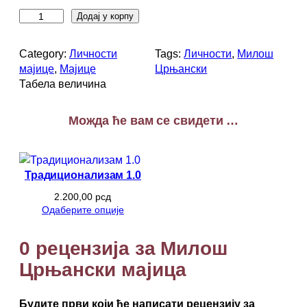
М
Додај у корпу
и
л
Category:
Личности
Tags:
Личности
, 
Милош
о
мајице
, 
Мајице
Црњански
ш
Табела величина
Ц
р
Можда ће вам се свидети …
њ
а
н
с
Традиционализам 1.0
к
и
2.200,00
рсд
Одаберите опције
м
а
ј
0 рецензија за Милош
и
Црњански мајица
ц
а
к
Будите први који ће написати рецензију за