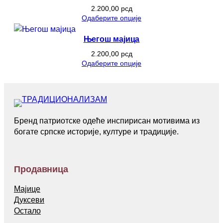
2.200,00
рсд
Одаберите опције
Његош мајица
2.200,00
рсд
Одаберите опције
Бренд патриотске одеће инспирисан мотивима из
богате српске историје, културе и традиције.
Продавница
Мајице
Дуксеви
Остало