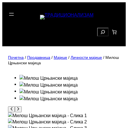
Скочи
на
садржај
Search
Почетна
/
Продавница
/
Мајице
/
Личности мајице
/ Милош
Црњански мајица