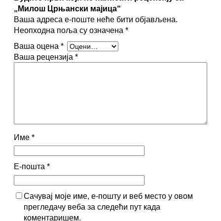
о
„Милош Црњански мајица“
л
Ваша адреса е-поште неће бити објављена.
и
Неопходна поља су означена
*
ч
Ваша оцена
*
и
Ваша рецензија
*
н
а
Име
*
Е-пошта
*
Сачувај моје име, е-пошту и веб место у овом
прегледачу веба за следећи пут када
коментаришем.