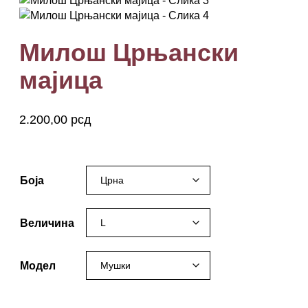
Милош Црњански
мајица
2.200,00
рсд
milos crnjanski
Боја
Величина
Модел