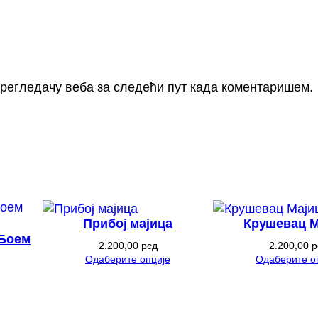
 прегледачу веба за следећи пут када коментаришем.
Прибој мајица
Крушевац М
 Боем
2.200,00
рсд
2.200,00
р
Одаберите опције
Одаберите о