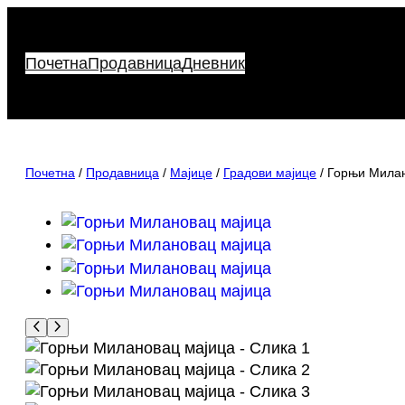
Скочи
на
садржај
Почетна
Продавница
Дневник
Почетна
/
Продавница
/
Мајице
/
Градови мајице
/ Горњи Мила