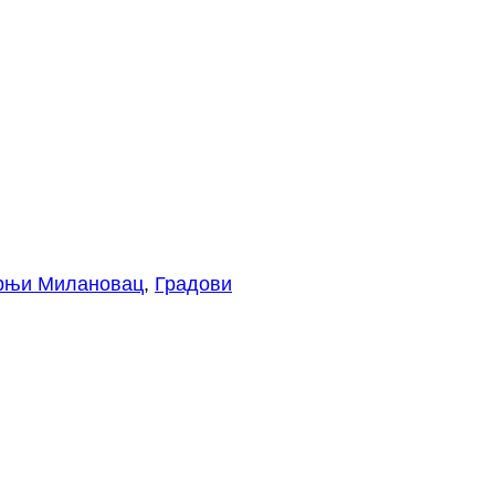
рњи Милановац
, 
Градови