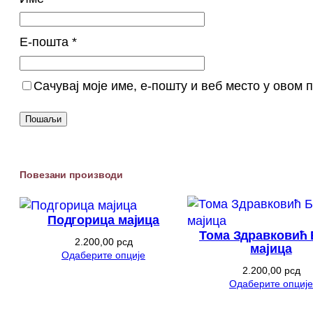
Е-пошта
*
Сачувај моје име, е-пошту и веб место у овом
Повезани производи
Подгорица мајица
Тома Здравковић
2.200,00
рсд
мајица
Одаберите опције
2.200,00
рсд
Одаберите опције