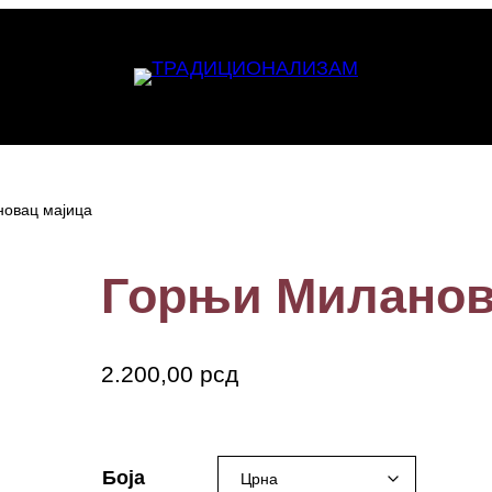
новац мајица
Горњи Миланов
2.200,00
рсд
gornji milanovac
Боја