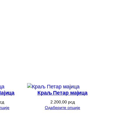
ајица
Краљ Петар мајица
сд
2.200,00
рсд
пције
Одаберите опције