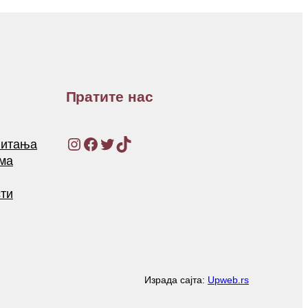
Пратите нас
Instagram
Facebook
Twitter
TikTok
питања
ма
ти
Израда сајта:
Upweb.rs