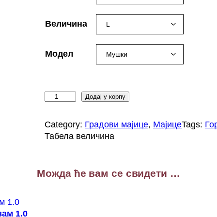
Величина
Модел
Г
Додај у корпу
о
р
Category:
Градови мајице
, 
Мајице
Tags:
Го
њ
Табела величина
и
М
и
Можда ће вам се свидети …
л
а
н
о
ам 1.0