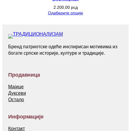
2.200,00
рсд
Одаберите опције
Бренд патриотске одеће инспирисан мотивима из
богате српске историје, културе и традиције.
Продавница
Мајице
Дуксеви
Остало
Информације
Контакт