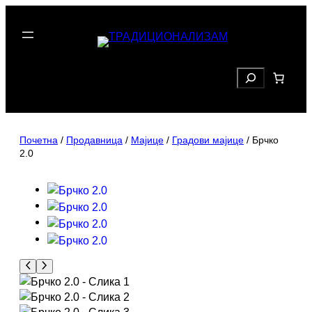
Скочи
на
садржај
Search
Почетна
/
Продавница
/
Мајице
/
Градови мајице
/ Брчко
2.0