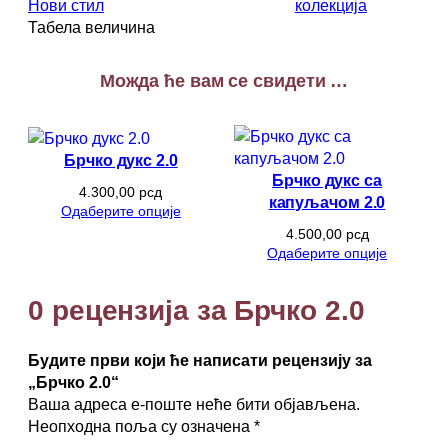
Нови стил
колекција
о
Табела величина
2
.
Можда ће вам се свидети …
0
к
о
л
Брчко дукс 2.0
и
Брчко дукс са
ч
4.300,00
рсд
капуљачом 2.0
Одаберите опције
и
4.500,00
рсд
н
Одаберите опције
а
0 рецензија за Брчко 2.0
Будите први који ће написати рецензију за
„Брчко 2.0“
Ваша адреса е-поште неће бити објављена.
Неопходна поља су означена
*