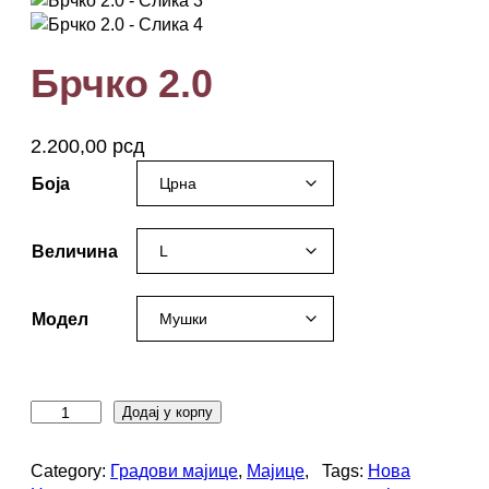
Брчко 2.0
2.200,00
рсд
Боја
Величина
Модел
Б
Додај у корпу
р
ч
Category:
Градови мајице
, 
Мајице
, 
Tags:
Нова
к