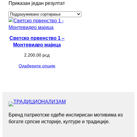
Приказан један резултат
Светско првенство 1 –
Монтевидео мајица
2.200,00
рсд
Одаберите опције
Бренд патриотске одеће инспирисан мотивима из
богате српске историје, културе и традиције.