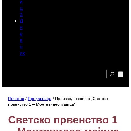
и
ц
а
Д
н
е
в
н
ик
Search
Почетна
/
Продавница
/ Производ oзначен „Светско
првенство 1 – Монтевидео мајица“
Светско првенство 1