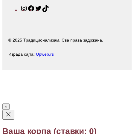
I
F
T
T
n
a
w
i
s
c
i
k
t
e
t
T
a
b
t
o
© 2025 Традиционализам. Сва права задржана.
g
o
e
k
r
o
r
a
k
Израда сајта:
Upweb.rs
m
×
Ваша корпа
(ставки: 0)