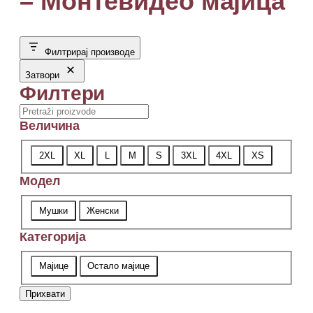
– Монтевидео мајица
Филтрирај производе
Затвори
Филтери
Search
Величина
Величина
2XL
XL
L
M
S
3XL
4XL
XS
Модел
Модел
Мушки
Женски
Категорија
Категорија
Мајице
Остало мајице
Прихвати