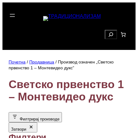
Скочи
на
садржај
Search
Почетна
/
Продавница
/ Производ oзначен „Светско
првенство 1 – Монтевидео дукс“
Светско првенство 1
– Монтевидео дукс
Филтрирај производе
Затвори
Филтери