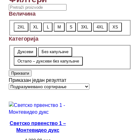
Search
Величина
Величина
2XL
XL
L
M
S
3XL
4XL
XS
Категорија
Категорија
Дуксеви
Без капуљаче
Остало – дуксеви без капуљаче
Прихвати
Приказан један резултат
Светско првенство 1 –
Монтевидео дукс