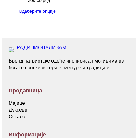
4.300,00
рсд
Одаберите опције
Бренд патриотске одеће инспирисан мотивима из
богате српске историје, културе и традиције.
Продавница
Мајице
Дуксеви
Остало
Информације