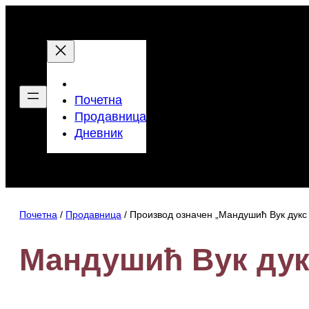
Скочи
на
садржај
Почетна
Продавница
Дневник
Почетна
/
Продавница
/ Производ oзначен „Мандушић Вук дукс
Мандушић Вук дук