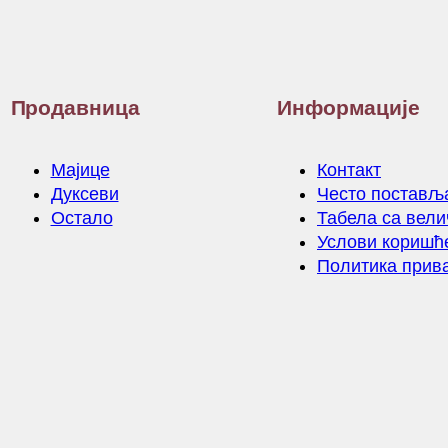
Продавница
Информације
Мајице
Контакт
Дуксеви
Често постављ
Остало
Табела са вел
Услови кориш
Политика прив