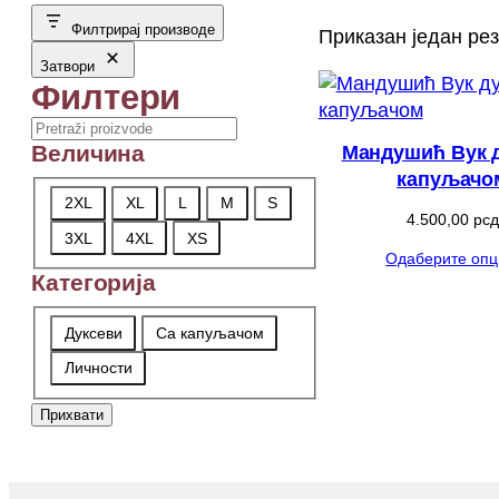
Филтрирај производе
Приказан један ре
Затвори
Филтери
Search
Величина
Мандушић Вук д
капуљачо
Величина
2XL
XL
L
M
S
4.500,00
рсд
3XL
4XL
XS
Одаберите опц
Категорија
Категорија
Дуксеви
Са капуљачом
Личности
Прихвати