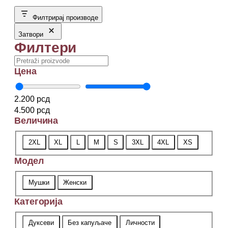
Филтрирај производе
Затвори
Филтери
Search
Цена
2.200 рсд
4.500 рсд
Величина
Величина
2XL
XL
L
M
S
3XL
4XL
XS
Модел
Модел
Мушки
Женски
Категорија
Категорија
Дуксеви
Без капуљаче
Личности