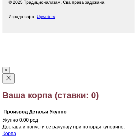
© 2025 Традиционализам. Сва права задржана.
g
o
e
k
r
o
r
a
k
Израда сајта:
Upweb.rs
m
×
Ваша корпа
(ставки: 0)
Производ
Детаљи
Укупно
Укупно
0,00 рсд
Производи
Достава и попусти се рачунају при потврди куповине.
Корпа
у