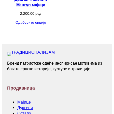
Мангуп мајица
2.200,00
рсд
Одаберите опције
Бренд патриотске одеће инспирисан мотивима из
богате српске историје, културе и традиције.
Продавница
Мајице
Дуксеви
Остало