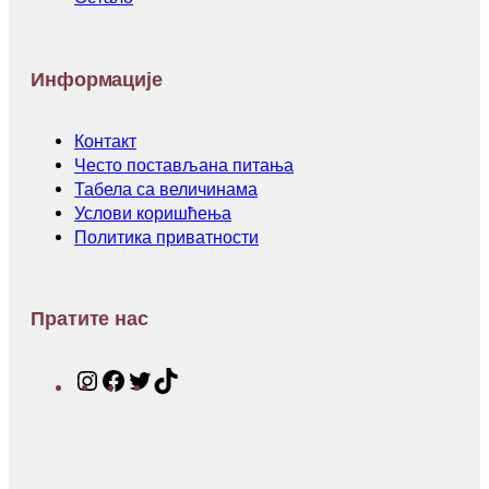
Информације
Контакт
Често постављана питања
Табела са величинама
Услови коришћења
Политика приватности
Пратите нас
I
F
T
T
n
a
w
i
s
c
i
k
t
e
t
T
a
b
t
o