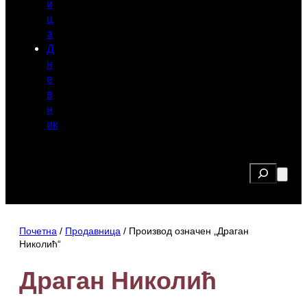
и
ц
а
Д
н
е
в
н
ик
Search
Почетна
/
Продавница
/ Производ oзначен „Драган
Николић“
Драган Николић