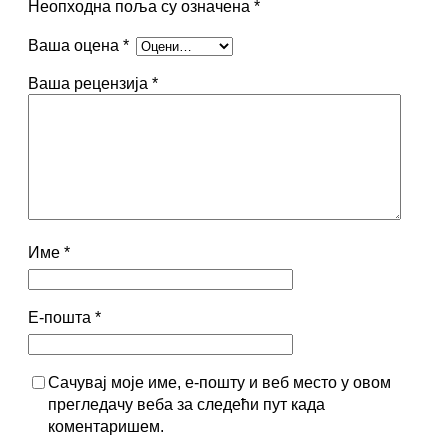
Неопходна поља су означена
*
е
7
Ваша оцена
*
б
9
и
5
Ваша рецензија
*
л
,
а
0
:
0
1
.
р
0
с
9
д
Име
*
0
.
,
Е-пошта
*
0
0
Сачувај моје име, е-пошту и веб место у овом
р
прегледачу веба за следећи пут када
с
коментаришем.
д