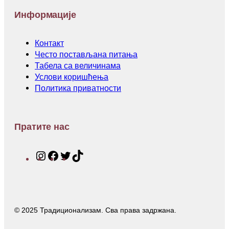
Информације
Контакт
Често постављана питања
Табела са величинама
Услови коришћења
Политика приватности
Пратите нас
I
F
T
T
n
a
w
i
s
c
i
k
t
e
t
T
a
b
t
o
© 2025 Традиционализам. Сва права задржана.
g
o
e
k
r
o
r