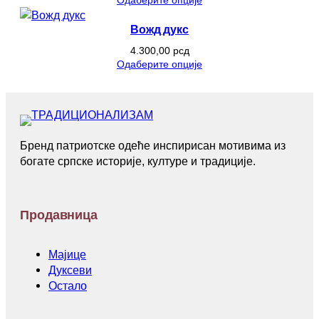
Вожд дукс
4.300,00
рсд
Одаберите опције
Бренд патриотске одеће инспирисан мотивима из
богате српске историје, културе и традиције.
Продавница
Мајице
Дуксеви
Остало