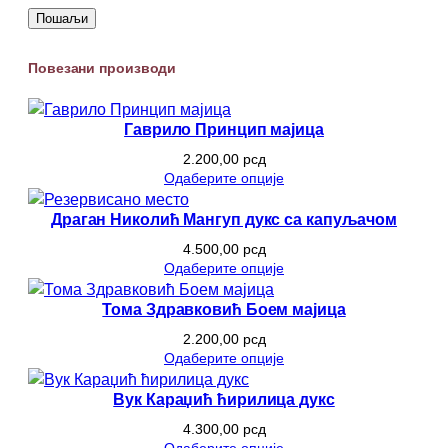
.
Повезани производи
Гаврило Принцип мајица
2.200,00
рсд
Одаберите опције
Драган Николић Мангуп дукс са капуљачом
4.500,00
рсд
Одаберите опције
Тома Здравковић Боем мајица
2.200,00
рсд
Одаберите опције
Вук Караџић ћирилица дукс
4.300,00
рсд
Одаберите опције