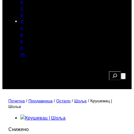
и
ц
а
Д
н
е
в
н
ик
Search
Почетна
/
Продавница
/
Остало
/
Шоље
/ Крушевац |
Шоља
П
Снижено