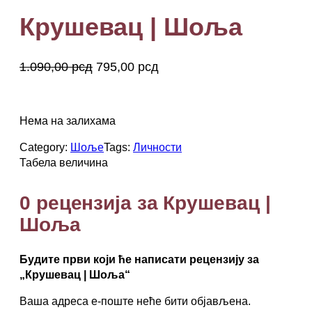
р
о
Крушевац | Шоља
и
з
О
Т
в
1.090,00
рсд
795,00
рсд
о
р
р
krusevac, Крушевац
д
и
е
н
г
н
Нема на залихама
а
и
у
п
Category:
Шоље
Tags:
Личности
н
т
о
Табела величина
а
н
п
л
а
у
0 рецензија за Крушевац |
с
н
ц
т
Шоља
а
е
у
ц
н
е
а
Будите први који ће написати рецензију за
н
ј
„Крушевац | Шоља“
а
е
Ваша адреса е-поште неће бити објављена.
ј
: